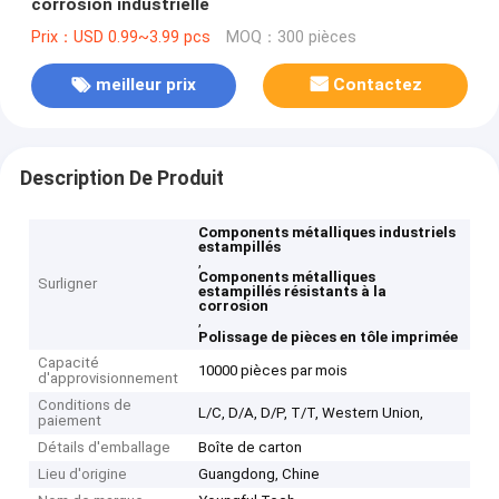
corrosion industrielle
Prix：USD 0.99~3.99 pcs
MOQ：300 pièces
meilleur prix
Contactez
Description De Produit
Components métalliques industriels
estampillés
,
Components métalliques
Surligner
estampillés résistants à la
corrosion
,
Polissage de pièces en tôle imprimée
Capacité
10000 pièces par mois
d'approvisionnement
Conditions de
L/C, D/A, D/P, T/T, Western Union,
paiement
Détails d'emballage
Boîte de carton
Lieu d'origine
Guangdong, Chine