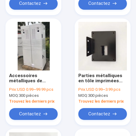
Contactez
Contactez
Accessoires
Parties métalliques
métalliques de
en tôle imprimées
tolérance légère pour
par presse
Prix:
USD 0.99~99.99 pcs
Prix:
USD 0.99~3.99 pcs
les machines
industrielle de
MOQ:
300 pièces
MOQ:
300 pièces
d'estampage
précision pour la
industrielles
production de masse
Trouvez les derniers prix
Trouvez les derniers prix
Contactez
Contactez