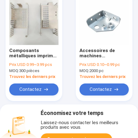
Composants
Accessoires de
métalliques imprimés
machines
résistants à la
industrielles
Prix:
USD 0.99~3.99 pcs
Prix:
USD 0.10~0.99 pc
corrosion industrielle
d'estampage
MOQ:
300 pièces
MOQ:
2000 pc
fournissant des
pièces de fabrication
Trouvez les derniers prix
Trouvez les derniers prix
brute pour
l'estampage
Contactez
Contactez
industriel et les
travaux lourds
Économisez votre temps
Laissez-nous contacter les meilleurs
produits avec vous.