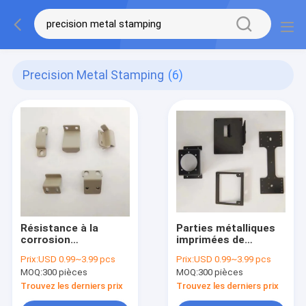
Precision Metal Stamping
(6)
Résistance à la
Parties métalliques
corrosion
imprimées de
Components
précision résistantes
Prix:
USD 0.99~3.99 pcs
Prix:
USD 0.99~3.99 pcs
métalliques de
à la corrosion pour
MOQ:
300 pièces
MOQ:
300 pièces
précision avec des
usinage industriel
tolérances serrées
Trouvez les derniers prix
Trouvez les derniers prix