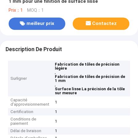
1 mm pour une finition de surface lisse
Prix：1
MOQ：1
meilleur prix
Contactez
Description De Produit
Fabrication de tôles de précision
légère
,
Fabrication de tôles de précision de
Surligner
1 mm
,
Surface lisse La précision de la tôle
sur mesure
Capacité
1
d'approvisionnement
Certification
1
Conditions de
1
paiement
Délai de livraison
1