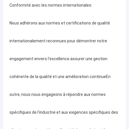
Conformité avec les normes internationales:
d'assemblages de tôles..
Nous adhérons aux normes et certifications de qualité
Solution personnalisée:
internationalement reconnues pour démontrer notre
Nous comprenons que chaque client a des exigences uniques.
engagement envers l'excellence.assurer une gestion
C'est pourquoi nous offrons des solutions personnalisées
cohérente de la qualité et une amélioration continueEn
adaptées à vos besoins spécifiques. Que ce soit un projet à
outre, nous nous engageons à répondre aux normes
petite échelle ou une production à grande échelle,notre équipe
spécifiques de l'industrie et aux exigences spécifiques des
travaille en étroite collaboration avec vous pour s'assurer que le