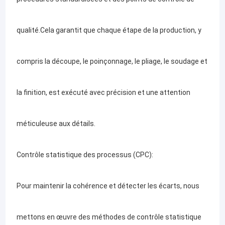
qualité.Cela garantit que chaque étape de la production, y
compris la découpe, le poinçonnage, le pliage, le soudage et
la finition, est exécuté avec précision et une attention
méticuleuse aux détails.
Contrôle statistique des processus (CPC):
Aperçu
Youngful est spécialisée dans la métallurgie, offrant des
Pour maintenir la cohérence et détecter les écarts, nous
services complets dans la fabrication de tôles et de structures
Produits
en acier.nous fournissons des solutions de premier ordre pour
répondre aux besoins spécifiques de nos clients.
Vidéos
Dans le domaine de la fabrication de tôles, nous excellons dans
mettons en œuvre des méthodes de contrôle statistique
la découpe, le pliage, le formage et l'assemblage de