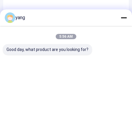
nous maintenons des normes de qualité strictes pour garantir
intégrant les commentaires des clients dans nos
yang
la satisfaction du client.
processus de contrôle de la qualité, nous nous assurons
5:56 AM
Nos capacités:
Good day, what product are you looking for?
que nos produits répondent et dépassent toujours leurs
Chez Youngful Technology, nous avons une gamme complète
attentes.
de capacités pour gérer divers projets de fabrication de tôles
Certificates
métalliques.revêtement en poudreNous sommes équipés pour
travailler avec un large éventail de matériaux, y compris l'acier
Aperçu
Au sujet de nous
Desktop Site
Plan du site
Privacy Policy