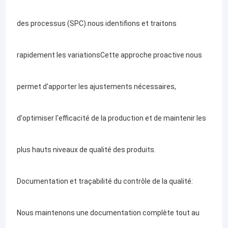
précision.Que ce soit à des fins architecturales ou industrielles.,
A propos de nous
notre service de fabrication de tôles assure des produits
des processus (SPC).nous identifions et traitons
personnalisés de haute qualité.
Visite d'usine
En outre, notre expertise s'étend à la fabrication d'acier
structurel.
Contrôle de la qualité
rapidement les variationsCette approche proactive nous
Bienvenue à Huizhou Youngful Technology Co., Ltd.
Contact
permet d'apporter les ajustements nécessaires,
nouvelles
Chez Youngful Technology, nous nous engageons à fournir des
d'optimiser l'efficacité de la production et de maintenir les
Demande de soumission
solutions de fabrication de tôles de haute qualité à nos précieux
plus hauts niveaux de qualité des produits.
Fabrication de tôle
clients.artisanat spécialisé, et un engagement envers
Documentation et traçabilité du contrôle de la qualité:
boîte électrique en tôle
l'excellence pour fournir des produits et des services
Coque en tôle
Nous maintenons une documentation complète tout au