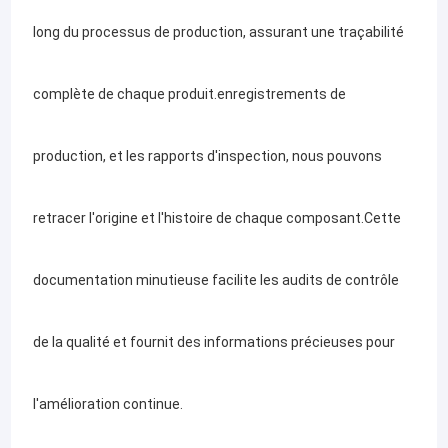
supérieurs.
Pieds de tubes métalliques
long du processus de production, assurant une traçabilité
Cadre de meubles en métal
Notre expertise:
complète de chaque produit.enregistrements de
Tôle emboutissant des pièces
Avec des années d'expérience et d'expertise dans la fabrication
Armoire métallique en acier
production, et les rapports d'inspection, nous pouvons
Organiseur de tôle
de tôles métalliques, nous avons acquis une réputation pour
retracer l'origine et l'histoire de chaque composant.Cette
fournir des produits de précision qui répondent aux normes de
documentation minutieuse facilite les audits de contrôle
qualité les plus élevées.Notre équipe de professionnels
de la qualité et fournit des informations précieuses pour
hautement qualifiés utilise des machines et des techniques de
l'amélioration continue.
pointe pour fabriquer une large gamme de composants et