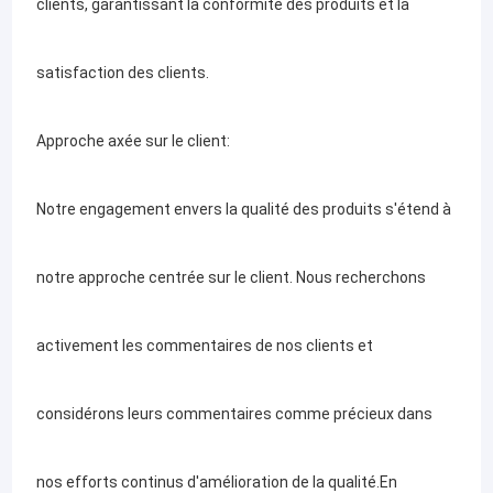
clients, garantissant la conformité des produits et la
produit final répond à vos spécifications exactes.
satisfaction des clients.
Assurance qualité:
Approche axée sur le client:
La qualité est au cœur de tout ce que nous faisons.Nous
Notre engagement envers la qualité des produits s'étend à
respectons des mesures strictes de contrôle de la qualité tout
notre approche centrée sur le client. Nous recherchons
au long du processus de fabrication pour nous assurer que
activement les commentaires de nos clients et
chaque produit répond au plus haut niveau de précision et de
considérons leurs commentaires comme précieux dans
durabilité.De la sélection des matériaux à l'inspection finale,
nos efforts continus d'amélioration de la qualité.En