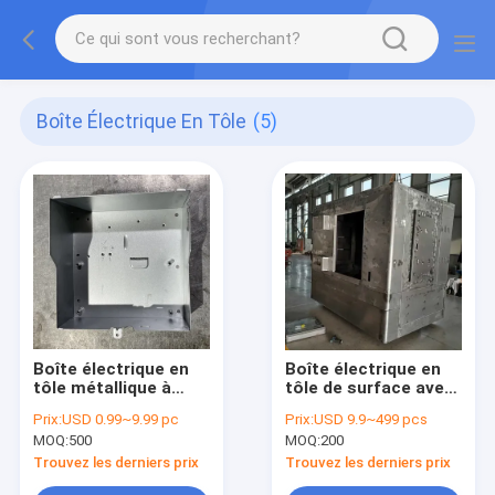
Boîte Électrique En Tôle
(5)
Boîte électrique en
Boîte électrique en
tôle métallique à
tôle de surface avec
montage de surface
revêtement en
Prix:
USD 0.99~9.99 pc
Prix:
USD 9.9~499 pcs
avec numéros et
poudre et forme
MOQ:
500
MOQ:
200
configurations de
rectangulaire
sortie
Trouvez les derniers prix
Trouvez les derniers prix
personnalisables