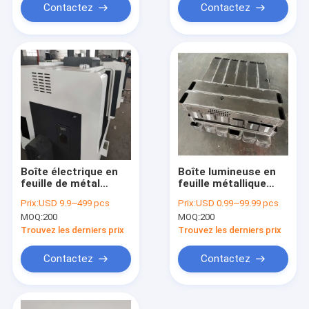
Contactez
Contactez
Boîte électrique en
Boîte lumineuse en
feuille de métal
feuille métallique
rectangulaire
avec des
Prix:
USD 9.9~499 pcs
Prix:
USD 0.99~99.99 pcs
revêtement
éclaboussures
MOQ:
200
MOQ:
200
anticorrosion
variées selon la taille
Trouvez les derniers prix
Trouvez les derniers prix
Contactez
Contactez