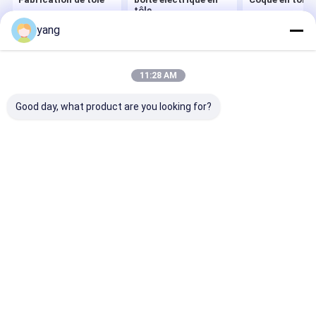
tôle
yang
Aperçu
Au sujet de nous
Desktop Site
11:28 AM
Plan du site
Privacy Policy
Qualité
Fabrication de tôle
Usine De Chine.Copyright © 2026
Good day, what product are you looking for?
Huizhou Youngful Technology Co., Ltd. All Rights Reserved.
Aperçu
Produits
Vidéos