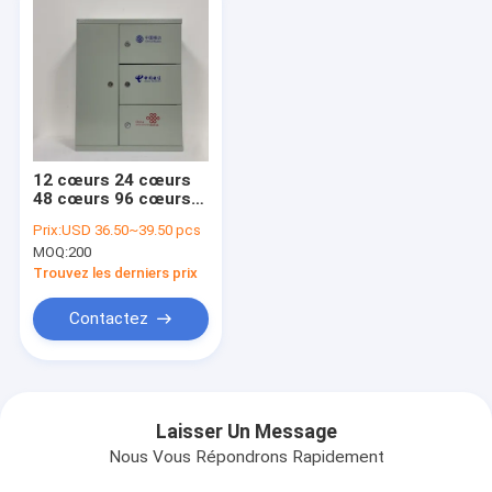
12 cœurs 24 cœurs
48 cœurs 96 cœurs
Trois réseaux en une
Prix:
USD 36.50~39.50 pcs
seule boîte de
MOQ:
200
câblage Transfert de
câble de couloir
Trouvez les derniers prix
Contactez
Laisser Un Message
Nous Vous Répondrons Rapidement