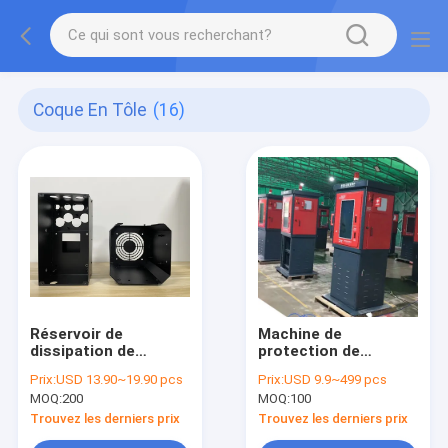
Coque En Tôle
(16)
Réservoir de
Machine de
dissipation de
protection de
chaleur pour moteur
l'assemblage de
Prix:
USD 13.90~19.90 pcs
Prix:
USD 9.9~499 pcs
de conversion de
soudage à coque
MOQ:
200
MOQ:
100
fréquence
métallique lourde
personnalisable
Trouvez les derniers prix
Trouvez les derniers prix