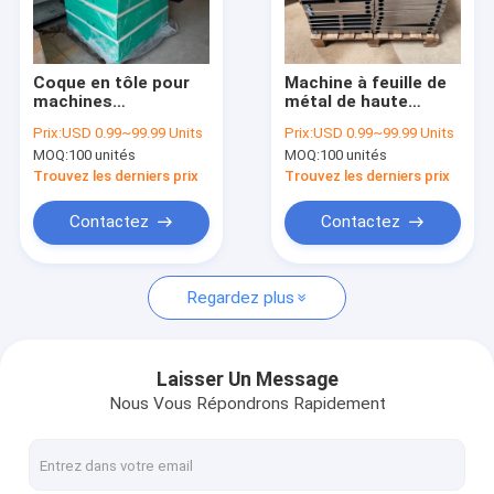
A propos de nous
Visite d'usine
Coque en tôle pour
Machine à feuille de
machines
métal de haute
Contrôle de la qualité
industrielles avec
durabilité Shell pour
Prix:
USD 0.99~99.99 Units
Prix:
USD 0.99~99.99 Units
revêtement en
les applications de
MOQ:
100 unités
MOQ:
100 unités
poudre et options
feuille d'acier
Contact
personnalisables
laminée à froid et
Trouvez les derniers prix
Trouvez les derniers prix
nous
nouvelles
Contactez
Contactez
Demande de soumission
Regardez plus
Fabrication de tôle
Laisser Un Message
Nous Vous Répondrons Rapidement
boîte électrique en tôle
Coque en tôle