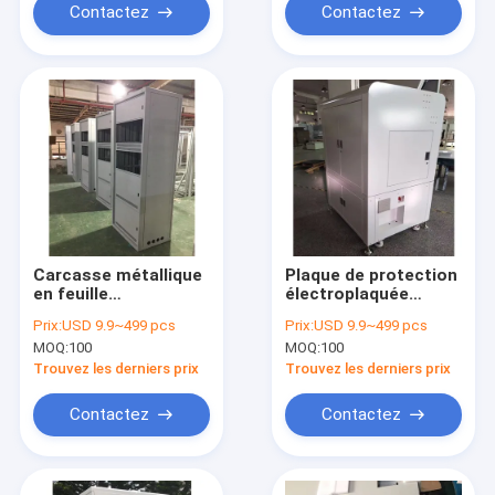
Contactez
Contactez
Carcasse métallique
Plaque de protection
en feuille
électroplaquée
d'aluminium poli
résistante à la
Prix:
USD 9.9~499 pcs
Prix:
USD 9.9~499 pcs
argentée
corrosion, coque
MOQ:
100
MOQ:
100
rectangulaire
métallique
Trouvez les derniers prix
Trouvez les derniers prix
Contactez
Contactez