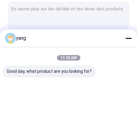
Pieds de tubes métalliques
Cadre de meubles en métal
Tôle emboutissant des pièces
yang
Continuer
Armoire métallique en acier
Organiseur de tôle
11:32 AM
Nos Catégories
Good day, what product are you looking for?
Fabrication de tôle
boîte électrique en
Coque en tôle
tôle