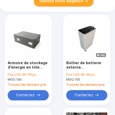
Donnez votre exigence
Armoire de stockage
Boîtier de batterie
d'énergie en tôle
externe
métallique
personnalisé,
Prix:
USD 49~99 pc
Prix:
USD 49~99 pc
thermolaquée
usinage de tôle
MOQ:
100
MOQ:
100
offrant une grande
d'épaisseur sur
durabilité, idéale pour
mesure, boîtier de
Trouvez les derniers prix
Trouvez les derniers prix
les environnements
précision fabriqué,
difficiles et une
durable et en métal
Contactez
Contactez
longue durée de vie
pour appareils
électroniques