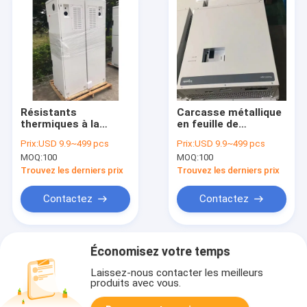
Résistants
Carcasse métallique
thermiques à la
en feuille de
chaleur
protection en argent
Prix:
USD 9.9~499 pcs
Prix:
USD 9.9~499 pcs
Pour la machine à
MOQ:
100
MOQ:
100
feuille de la surface
polie Construction
Trouvez les derniers prix
Trouvez les derniers prix
soudée
Contactez
Contactez
Économisez votre temps
Laissez-nous contacter les meilleurs
produits avec vous.