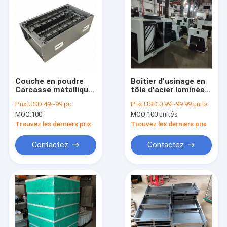
Couche en poudre
Boîtier d'usinage en
Carcasse métallique
tôle d'acier laminée à
Résistance à la
froid de forme
Prix:
USD 49~99 pc
Prix:
USD 0.99~99.99 units
corrosion
rectangulaire pour
MOQ:
100
MOQ:
100 unités
personnalisable Oui
conception
Casement de
personnalisée
Trouvez les derniers prix
Trouvez les derniers prix
protection idéal pour
le caisson de
Contactez
Contactez
stockage d'énergie
Aperçu
Produits
Vidéos