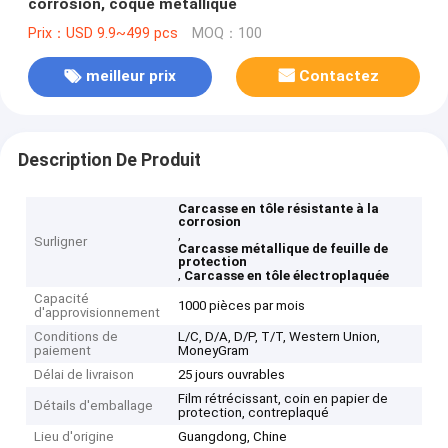
corrosion, coque métallique
Prix：USD 9.9~499 pcs
MOQ：100
meilleur prix
Contactez
Description De Produit
Carcasse en tôle résistante à la
corrosion
,
Surligner
Carcasse métallique de feuille de
protection
,
Carcasse en tôle électroplaquée
Capacité
1000 pièces par mois
d'approvisionnement
Conditions de
L/C, D/A, D/P, T/T, Western Union,
paiement
MoneyGram
Délai de livraison
25 jours ouvrables
Film rétrécissant, coin en papier de
Détails d'emballage
protection, contreplaqué
Lieu d'origine
Guangdong, Chine