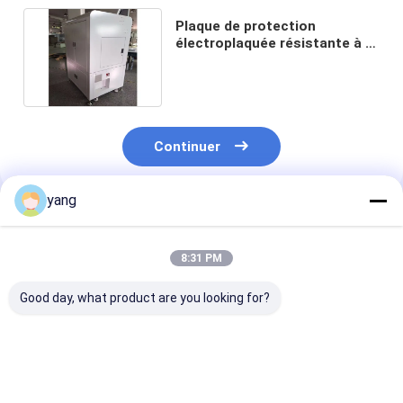
Plaque de protection
électroplaquée résistante à la
corrosion, coque métallique
Continuer
yang
Produits Recommandés
8:31 PM
Good day, what product are you looking for?
Armoire de stockage
Boîtier de batterie
Couche en pou