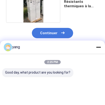
Résistants
thermiques à la
chaleur
Continuer
yang
Produits Recommandés
2:25 PM
Good day, what product are you looking for?
Armoire de stockage
Boîtier de batterie
Couche en pou
d'énergie en tôle
externe
Carcasse méta