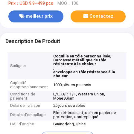
Prix：USD 9.9~499 pcs
MOQ：100
meilleur prix
Contactez
Description De Produit
,
Coquille en tôle personnalisée
Carcasse métallique de tôle
résistante à la chaleur
Surligner
,
enveloppe en tôle résistance à la
chaleur
Capacité
1000 pièces par mois
d'approvisionnement
Conditions de
L/C, D/P, T/T, Western Union,
paiement
MoneyGram
Délai de livraison
25 jours ouvrables
Film rétrécissant, coin en papier de
Détails d'emballage
protection, contreplaqué
Lieu d'origine
Guangdong, Chine