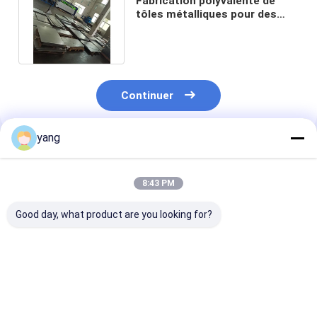
Fabrication polyvalente de
tôles métalliques pour des
applications solides et lisses
Continuer
yang
Produits Recommandés
8:43 PM
Good day, what product are you looking for?
Finition de surface
Transformateur à
Fabrication de
lisse Fabrication de
trois phases de type
métallique de