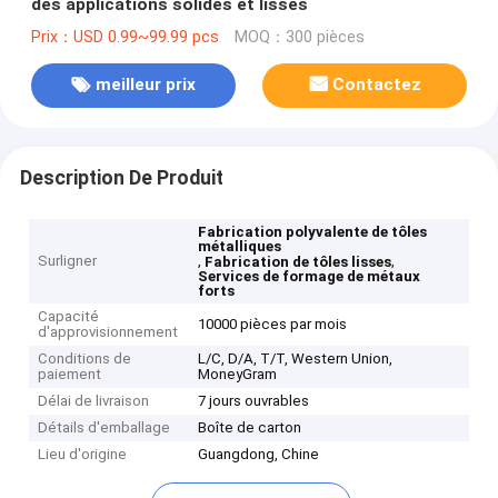
des applications solides et lisses
Prix：USD 0.99~99.99 pcs
MOQ：300 pièces
meilleur prix
Contactez
Description De Produit
Fabrication polyvalente de tôles
métalliques
Surligner
,
,
Fabrication de tôles lisses
Services de formage de métaux
forts
Capacité
10000 pièces par mois
d'approvisionnement
Conditions de
L/C, D/A, T/T, Western Union,
paiement
MoneyGram
Délai de livraison
7 jours ouvrables
Détails d'emballage
Boîte de carton
Lieu d'origine
Guangdong, Chine