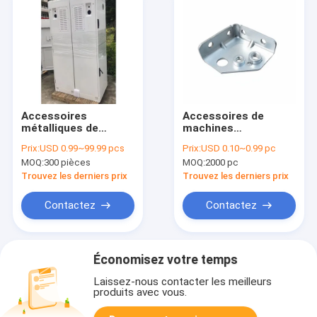
Accessoires
Accessoires de
métalliques de
machines
tolérance légère pour
industrielles
Prix:
USD 0.99~99.99 pcs
Prix:
USD 0.10~0.99 pc
les machines
d'estampage
MOQ:
300 pièces
MOQ:
2000 pc
d'estampage
fournissant des
industrielles
pièces de fabrication
Trouvez les derniers prix
Trouvez les derniers prix
brute pour
l'estampage
Contactez
Contactez
industriel et les
travaux lourds
Économisez votre temps
Laissez-nous contacter les meilleurs
produits avec vous.