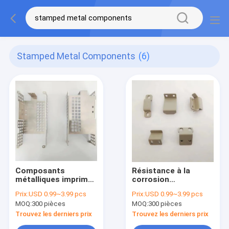
Stamped Metal Components
(6)
Composants
Résistance à la
métalliques imprimés
corrosion
résistants à la
Components
Prix:
USD 0.99~3.99 pcs
Prix:
USD 0.99~3.99 pcs
corrosion industrielle
métalliques de
MOQ:
300 pièces
MOQ:
300 pièces
précision avec des
tolérances serrées
Trouvez les derniers prix
Trouvez les derniers prix