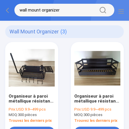
Wall Mount Organizer
(3)
Organiseur à paroi
Organiseur à paroi
métallique résistant
métallique résistant
à la rouille pour le
à la rouille
Prix:
USD 9.9~499 pcs
Prix:
USD 9.9~499 pcs
stockage de la
Organiseur à feuille
MOQ:
300 pièces
MOQ:
300 pièces
cuisine à domicile
métallique
Trouvez les derniers prix
Trouvez les derniers prix