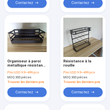
Contactez
Contactez
Organiseur à paroi
Résistance à la
métallique résistant
rouille
à la rouille
Prix:
USD 9.9~499 pcs
Prix:
USD 9.9~499 pcs
Organiseur à feuille
MOQ:
300 pièces
MOQ:
300 pièces
métallique
Trouvez les derniers prix
Trouvez les derniers prix
Contactez
Contactez