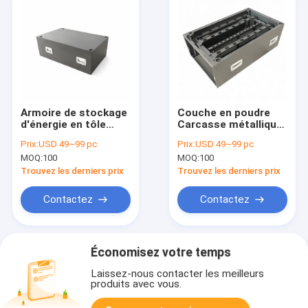
Armoire de stockage
Couche en poudre
d'énergie en tôle
Carcasse métallique
métallique
Résistance à la
Prix:
USD 49~99 pc
Prix:
USD 49~99 pc
thermolaquée
corrosion
MOQ:
100
MOQ:
100
offrant une grande
personnalisable Oui
durabilité, idéale pour
Casement de
Trouvez les derniers prix
Trouvez les derniers prix
les environnements
protection idéal pour
difficiles et une
le caisson de
Contactez
Contactez
longue durée de vie
stockage d'énergie
Économisez votre temps
Laissez-nous contacter les meilleurs
produits avec vous.