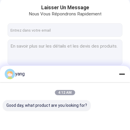
Laisser Un Message
Nous Vous Répondrons Rapidement
yang
Continuer
4:12 AM
Aperçu
Nos Catégories
Good day, what product are you looking for?
Produits
Vidéos