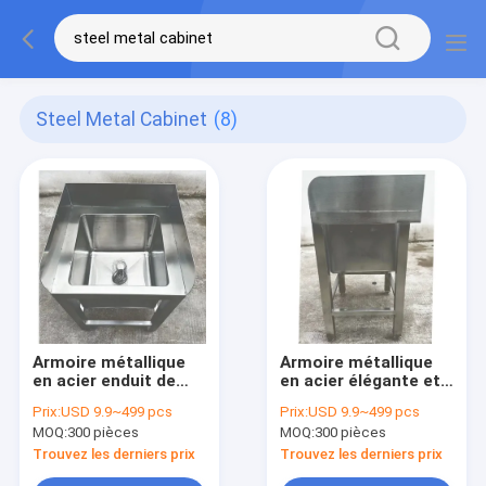
Steel Metal Cabinet
(8)
Armoire métallique
Armoire métallique
en acier enduit de
en acier élégante et
poudre de style
moderne pour les
Prix:
USD 9.9~499 pcs
Prix:
USD 9.9~499 pcs
moderne avec poids
besoins de grande
MOQ:
300 pièces
MOQ:
300 pièces
lourd
capacité
Trouvez les derniers prix
Trouvez les derniers prix