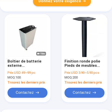
Donnez votre exigence
Boîtier de batterie
Finition ronde polie
externe
Pieds de meubles
personnalisé,
réglables avec vis à
Prix:
USD 49~99 pc
Prix:
USD 3.90~5.90 pcs
usinage de tôle
l'installation
MOQ:
100
MOQ:
200
d'épaisseur sur
mesure, boîtier de
Trouvez les derniers prix
Trouvez les derniers prix
précision fabriqué,
durable et en métal
Contactez
Contactez
pour appareils
électroniques